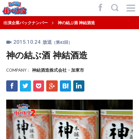
f
,
出演企業バックナンバー
神の結ぶ酒 神結酒造
2015.10.24
放送
（第42回）
神の結ぶ酒 神結酒造
神結酒造株式会社・加東市
COMPANY：
f
t
p
g
h
l