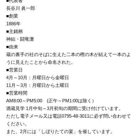
■代表者
長谷川 眞一郎
■創業
1886年
■主銘柄
神結・闘竜灘
■由来
蔵の裏手の社のそばに生えた二本の樫の木が結えて一本のよ
うに見えたことから命名された。
■営業日
4月～10月：月曜日から金曜日
11月～3月：月曜日から土曜日
■営業時間
AM8:00～PM5:00 (正午～PM1:00は除く）
酒蔵見学 1月中旬～3月初旬の期間に受け付けています。
ただし電子メール又は電話0795-48-3011に必ず問い合わせて
ください。
また、2月には「しぼりたての宴」を催しています。