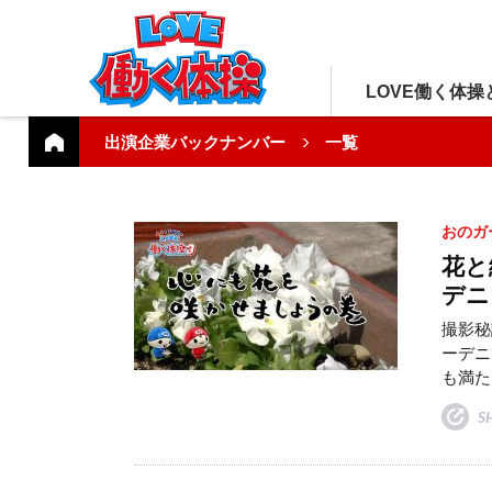
LOVE働く体操
出演企業バックナンバー
一覧
おのガ
花と
デニ
撮影秘
ーデニ
も満た
S