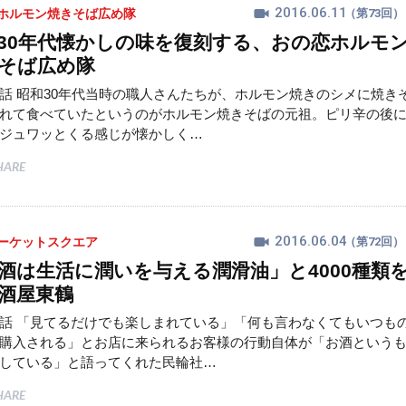
2016.06.11
ホルモン焼きそば広め隊
（第73回）
30年代懐かしの味を復刻する、おの恋ホルモ
そば広め隊
話 昭和30年代当時の職人さんたちが、ホルモン焼きのシメに焼き
れて食べていたというのがホルモン焼きそばの元祖。ピリ辛の後
ジュワッとくる感じが懐かしく…
HARE
2016.06.04
ーケットスクエア
（第72回）
酒は生活に潤いを与える潤滑油」と4000種類
酒屋東鶴
話 「見てるだけでも楽しまれている」「何も言わなくてもいつも
購入される」とお店に来られるお客様の行動自体が「お酒という
している」と語ってくれた民輪社…
HARE