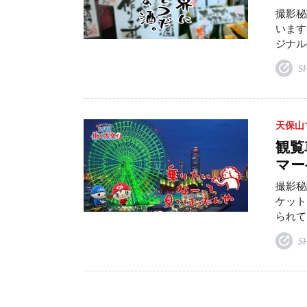
撮影秘
います
ジナル
S
天保山
観覧
マー
撮影秘
ケット
られて
S