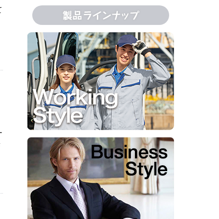
て
リ
ー
来