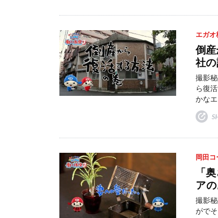
エガオ
倒産
社の
撮影秘
ら復活
かなエ
S
岡田コ
「奥
アの
撮影秘
がでそ