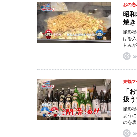
おの恋
昭和
焼き
撮影秘
ばを入
甘みが
S
東鶴マ
「お
扱う
撮影秘
ように
のを表
S