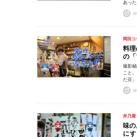
あった
S
岡田コ
料理
の「
撮影秘
こと。
た豆」
S
井乃屋
味の
にす