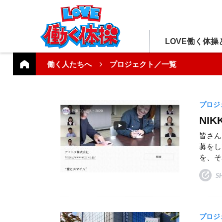
LOVE働く体操
働く人たちへ
プロジェクト／一覧
プロジ
NI
皆さん
募をし
を、そ
S
プロジ