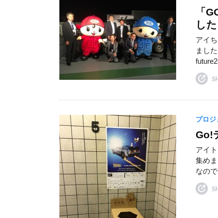
「G
した
アイち
ました
futur
S
プロジ
Go
アイト
集めま
なので
S