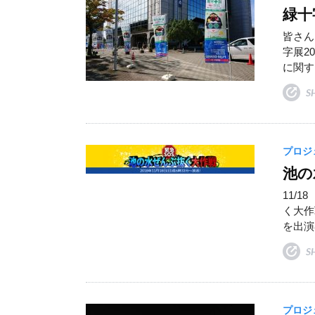
緑十
皆さん
字展2
に関す
S
プロジ
池の
11/
く大作
を出演
S
プロジ