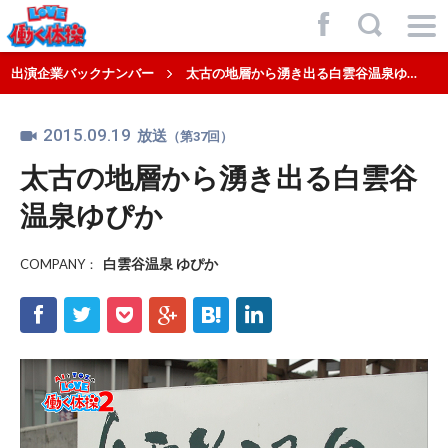
f
,
出演企業バックナンバー
太古の地層から湧き出る白雲谷温泉ゆぴか
2015.09.19
放送
（第37回）
太古の地層から湧き出る白雲谷
温泉ゆぴか
白雲谷温泉 ゆぴか
COMPANY：
f
t
p
g
h
l