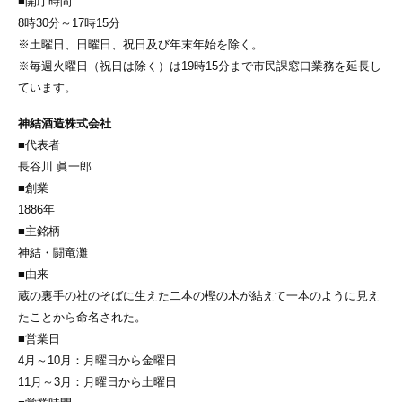
■開庁時間
8時30分～17時15分
※土曜日、日曜日、祝日及び年末年始を除く。
※毎週火曜日（祝日は除く）は19時15分まで市民課窓口業務を延長し
ています。
神結酒造株式会社
■代表者
長谷川 眞一郎
■創業
1886年
■主銘柄
神結・闘竜灘
■由来
蔵の裏手の社のそばに生えた二本の樫の木が結えて一本のように見え
たことから命名された。
■営業日
4月～10月：月曜日から金曜日
11月～3月：月曜日から土曜日