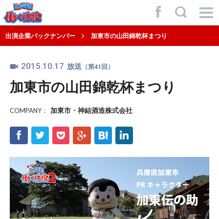
f
,
出演企業バックナンバー
加東市の山田錦乾杯まつり
2015.10.17
放送
（第41回）
加東市の山田錦乾杯まつり
加東市・神結酒造株式会社
COMPANY：
f
t
p
g
h
l