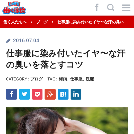
f
,
働く人たちへ
ブログ
仕事服に染み付いたイヤ〜な汗の臭いを落とすコツ
2016.07.04
仕事服に染み付いたイヤ〜な汗
の臭いを落とすコツ
ブログ
梅雨
仕事服
洗濯
CATEGORY :
TAG :
f
t
p
g
h
l