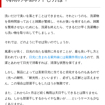
洗いだけで臭いを落とすことはできません。それというのも、洗濯物
を長時間放っておくと雑菌が繁殖し、それが臭いを発するため。雑菌
を繁殖させないためにも、洗濯を終えたら、できるだけ早く洗濯機か
ら洗い物を取り出して干しましょう。
それでは、どのように干せば良いのでしょうか。
風通りが良く、日光の当たる場所に吊るすことが、最も良い干し方と
言われています。
日光に含まれる紫外線には殺菌作用がある
ので、洗
濯とあわせて日光で消毒すれば、清潔な状態を保てます。
しかし、製品によっては直射日光に当てると劣化するものもあるので
（光への耐性、「耐光性」といいます）、必ずしも正解とは言えませ
ん。この場合は部屋干しをしたほうが無難です。
また、これから1ヶ月ほど続く梅雨は天日干しできるとは限りません
よね。しかも部屋干しするからイヤな臭いが……というケースも少な
くありません。