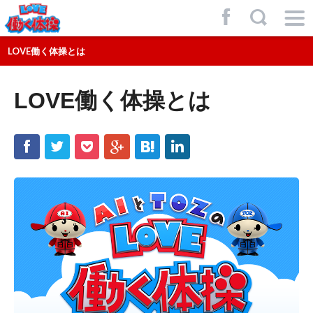
f
,
LOVE働く体操とは
LOVE働く体操とは
f
t
p
g
h
l